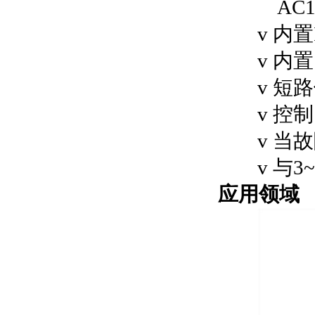
AC
v
内置
v 内
v 短
v 控
v 当
v 与
应用领域