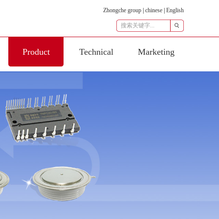
Zhongche group
|
chinese
|
English
Product
Technical
Marketing