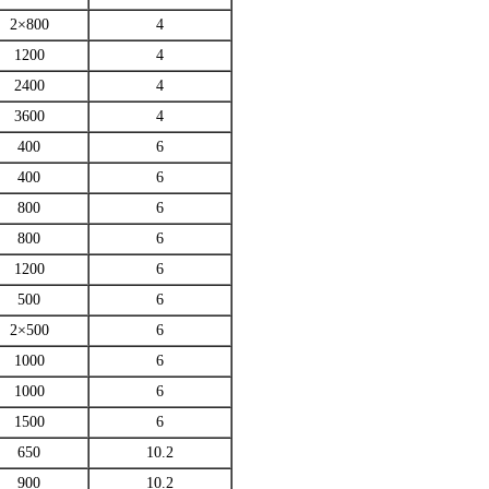
2×800
4
1200
4
2400
4
3600
4
400
6
400
6
800
6
800
6
1200
6
500
6
2×500
6
1000
6
1000
6
1500
6
650
10.2
900
10.2