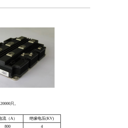
0000只。
电流（A）
绝缘电压(KV)
800
4