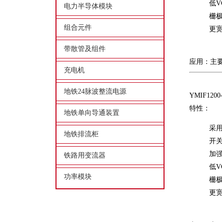
低VC
电力半导体模块
栅
组合元件
更宽
带散管及组件
应用：主要
充电机
地铁24脉波整流电源
YMIF1200
特性：
地铁单向导通装置
采用
地铁排流柜
开关
加
铁路用变流器
低VC
功率模块
栅
更宽