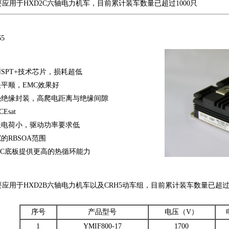
应用于HXD2C六轴电力机车，目前累计装车数量已超过1000只
65
SPT+技术芯片，损耗超低
平顺，EMC效果好
强绝缘封装，高爬电距离与绝缘间隙
Esat
极电荷小，驱动功率要求低
的RBSOA范围
SiC底板提供更高的热循环能力
应用于HXD2B六轴电力机车以及CRH5动车组，目前累计装车数量已超过2
序号
产品型号
电压（V）
1
YMIF800-17
1700