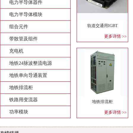
电力半导体器件
电力半导体模块
轨道交通用IGBT
组合元件
更多详情
>>
带散管及组件
充电机
地铁24脉波整流电源
地铁单向导通装置
地铁排流柜
铁路用变流器
地铁排流柜
功率模块
更多详情
>>